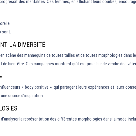
ogressif des mentalités. Ces femmes, en affichant leurs courbes, encouragent 
orelle.
s sont.
NT LA DIVERSITÉ
n scène des mannequins de toutes tailles et de toutes morphologies dans leur
et de bien-être. Ces campagnes montrent qu’il est possible de vendre des vêtem
»
luenceurs « body positive », qui partagent leurs expériences et leurs conseil
 une source d’inspiration.
LOGIES
 » et d’analyser la représentation des différentes morphologies dans la mode inc