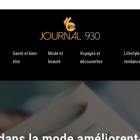
Santé et bien-
Mode et
Voyages et
Lifestyle
être
beauté
découvertes
tendanc
 dans la mode améliorent-