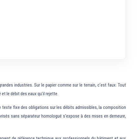
des industries. Sur le papier comme sur le terrain, c’est faux. Tout
t le débit des eaux qu’il rejette.
texte fixe des obligations sur les débits admissibles, la composition
s autorisés sans séparateur homologué s’expose à des mises en demeure,
 servent de référence technique aux professionnels du bâtiment et aux