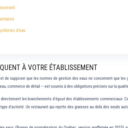
lissement
entaires
systèmes d’eau
IQUENT À VOTRE ÉTABLISSEMENT
t de supposer que les normes de gestion des eaux ne concernent que les gran
au, commerce de détail — est soumis à des obligations précises sur la qualité e
adre directement les branchements d’égout des établissements commerciaux. Ce 
le type d’activité. Un restaurant qui rejette des graisses au-delà des seuil
on des eaux (Bureau de normalisation du Québec, version reaffirmée en 2025)