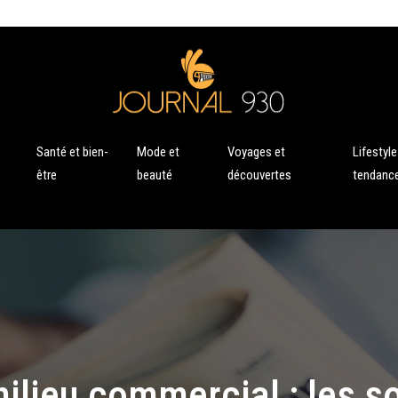
Santé et bien-
Mode et
Voyages et
Lifestyle
être
beauté
découvertes
tendanc
ilieu commercial : les s