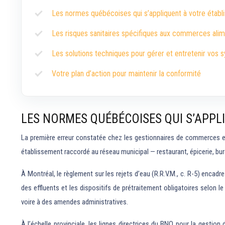
Les normes québécoises qui s’appliquent à votre étab
Les risques sanitaires spécifiques aux commerces alim
Les solutions techniques pour gérer et entretenir vos 
Votre plan d’action pour maintenir la conformité
LES NORMES QUÉBÉCOISES QUI S’APPL
La première erreur constatée chez les gestionnaires de commerces es
établissement raccordé au réseau municipal — restaurant, épicerie, bure
À Montréal, le règlement sur les rejets d’eau (R.R.V.M., c. R-5) enc
des effluents et les dispositifs de prétraitement obligatoires selon 
voire à des amendes administratives.
À l’échelle provinciale, les lignes directrices du BNQ pour la gesti